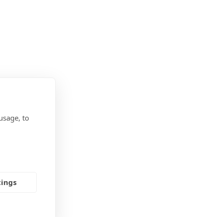
usage, to
tings