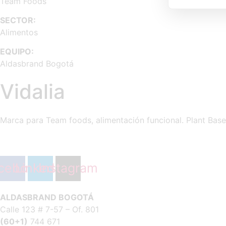
Team Foods
SECTOR:
Alimentos
EQUIPO:
Aldasbrand Bogotá
Vidalia
Marca para Team foods, alimentación funcional. Plant Bas
cebook
Linkedin
Instagram
ALDASBRAND BOGOTÁ
Calle 123 # 7-57 – Of. 801
(60+1)
744 671