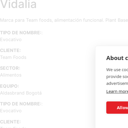
Vidalia
Marca para Team foods, alimentación funcional. Plant Bas
TIPO DE NOMBRE:
:
Evocativo
CLIENTE:
About c
Team Foods
SECTOR:
We use coo
Alimentos
provide so
advertisem
EQUIPO:
Learn mor
Aldasbrand Bogotá
TIPO DE NOMBRE:
:
Allow
Evocativo
CLIENTE: