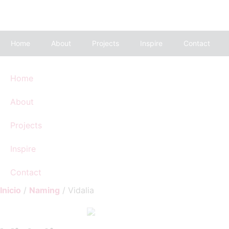
Ir
al
contenido
Home
About
Projects
Inspire
Contact
Home
About
Projects
Inspire
Contact
Inicio
/
Naming
/ Vidalia