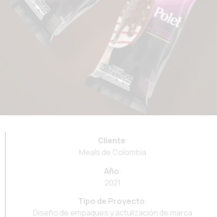
Cliente
:
Meals de Colombia
Año
:
2021
Tipo de Proyecto
:
Diseño de empaques y actulización de marca