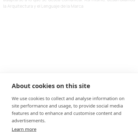
la Arquitectura y el Lenguaje de la Marca
About cookies on this site
We use cookies to collect and analyse information on
site performance and usage, to provide social media
features and to enhance and customise content and
advertisements.
ALDASBRAND BOGOTÁ
Calle 123 # 7-57 – Of. 801
Learn more
(60+1)
744 671